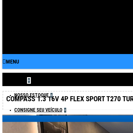
MENU
HOME
+
NOSSO ESTOQUE
+
COMPASS 1.3 16V 4P FLEX SPORT T270 T
CONSIGNE SEU VEÍCULO
+
ONDE ESTAMOS
+