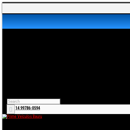
Av. Getúlio Vargas, 16-60 - Jardim America, Bauru - SP, 17017-339
14 3245-8558
14 99713-4676
14 99786-0594